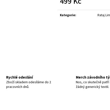
499 Kč
TRIKO BÍLÉ #7 - JOSEF RATAJ KOLEKCE
DĚTSKÉ TRIKO ČER
KOLEKCE
Měrná
820 Kč
499 Kč
cena:
Kategorie
:
Rataj Li
Rychlé odeslání
Merch závodního t
Zboží skladem odesíláme do 2
Nos, co skutečně patří 
pracovních dnů.
žádný generický textil.