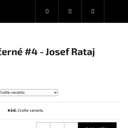
Hledat
Přihlášení
Nákupní
košík
černé #4 - Josef Rataj
Kód:
Zvolte variantu
Následující