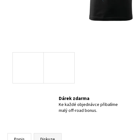
TRIKO ČERNÉ #4 - JOSEF RATAJ KOLEKCE
820 Kč
Dárek zdarma
Ke každé objednávce přibalíme
malý off-road bonus.
Popis
Diskuze