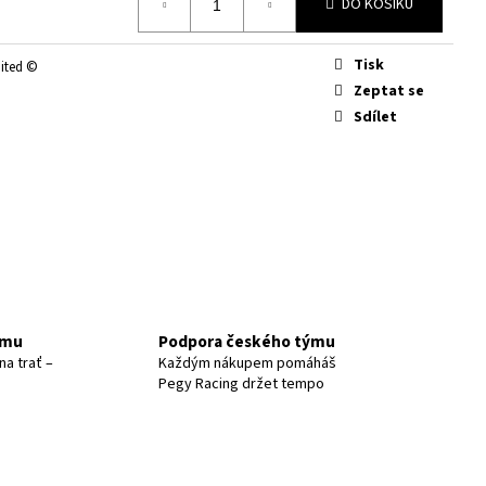
NÉ #7 - JOSEF RATAJ
DO KOŠÍKU
Tisk
mited ©
Zeptat se
Sdílet
ýmu
Podpora českého týmu
na trať –
Každým nákupem pomáháš
Pegy Racing držet tempo