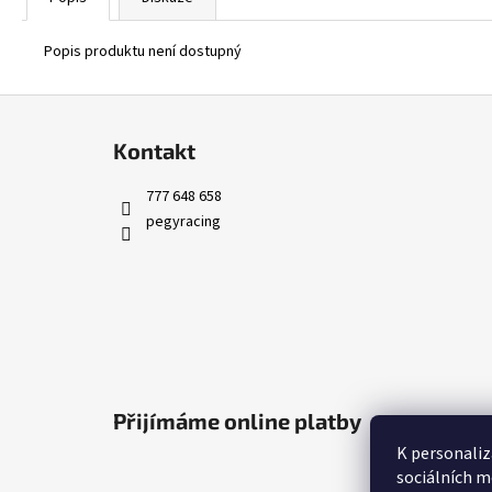
Popis produktu není dostupný
Z
á
Kontakt
p
a
777 648 658
t
pegyracing
í
Přijímáme online platby
K personaliz
sociálních m