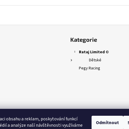
Přeskočit
kategorie
Kategorie
Rataj Limited ©
Dětské
Pegy Racing
aci obsahu a reklam, poskytování funkcí
Odmítnout
édií a analýze naší návštěvnosti využíváme