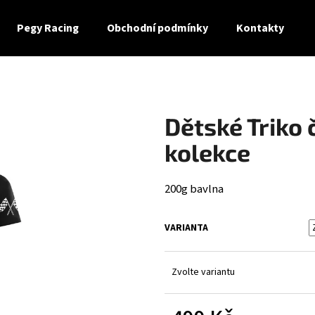
Pegy Racing
Obchodní podmínky
Kontakty
Co potřebujete najít?
Dětské Triko 
HLEDAT
kolekce
200g bavlna
Doporučujeme
VARIANTA
Zvolte variantu