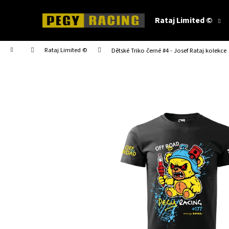
K
Přejít
na
o
Rataj Limited ©
obsah
Zpět
Zpět
š
do
do
í
Domů
Rataj Limited ©
Dětské Triko černé #4 - Josef Rataj kolekce
obchodu
obchodu
k